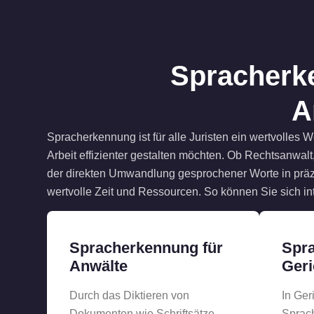
Spracherke
A
Spracherkennung ist für alle Juristen ein wertvolles W
und komplexe Fälle konzentrieren, während Ihre Produkti
Arbeit effizienter gestalten möchten. Ob Rechtsanwalt,
der nahtlosen Integration in bestehende Arbeits
der direkten Umwandlung gesprochener Worte in präzi
Spracherkennung flexibel an die individuellen Anfo
wertvolle Zeit und Ressourcen. So können Sie sich in
Spracherkennung für
Spra
Anwälte
Geri
Durch das Diktieren von
In Ger
Dokumenten wie Schriftsätze,
Sprach