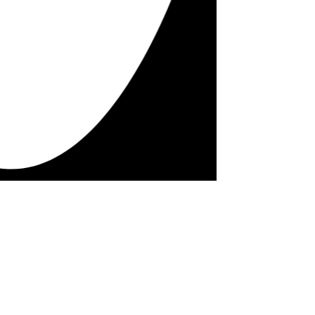
SPRACHERKEN
UND KI FÜR
RECHTSANWÄL