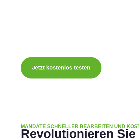
KANZLEIEN
Mit Spracherkennung verwandeln Juristen, Anwälte 
Worte in präzise Rechtsdokumente – und das bis zu d
Tippen. Sparen Sie zudem wertvolle Zeit durch KI und
Wesentliche: Ihre Mandanten.
Jetzt kostenlos testen
MANDATE SCHNELLER BEARBEITEN UND KOS
Revolutionieren Sie 