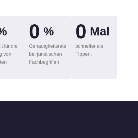
0
0
 %
 %
 Mal
t für die
Genauigkeitsrate
schneller als
g von
bei juristischen
Tippen.
ten
Fachbegriffen