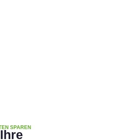
und Kanzleien gesprochene
reimal schneller als beim
 konzentrieren Sie sich auf das
TEN SPAREN
Ihre