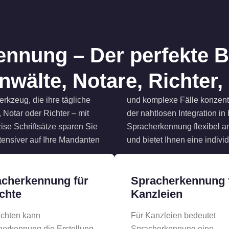
nnung – Der perfekte Be
nwälte, Notare, Richter, .
erkzeug, die ihre tägliche
vität spürbar steigt. Dank
 Notar oder Richter – mit
abläufe passt sich die
se Schriftsätze sparen Sie
rderungen Ihrer Kanzlei an
tensiver auf Ihre Mandanten
und bietet Ihnen eine individ
cherkennung für
Spracherkennung 
chte
Kanzleien
ichten kann
Für Kanzleien bedeutet
erkennung die Erstellung
Spracherkennung eine