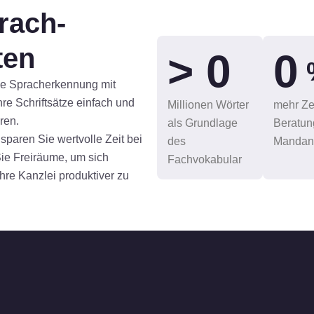
rach­
ten
> 
0
0
 die Spracherkennung mit
re Schriftsätze einfach und
Millionen Wörter
mehr Zei
ren.
als Grundlage
Beratun
sparen Sie wertvolle Zeit bei
des
Mandan
Sie Freiräume, um sich
Fachvokabular
hre Kanzlei produktiver zu