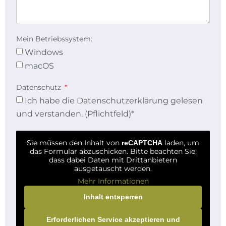
Mein Betriebssystem:
Windows
macOS
Datenschutz
Ich habe die
Datenschutzerklärung
gelesen
und verstanden. (Pflichtfeld)*
Sie müssen den Inhalt von
laden, um
reCAPTCHA
das Formular abzuschicken. Bitte beachten Sie,
dass dabei Daten mit Drittanbietern
ausgetauscht werden.
Mehr Informationen
Inhalt entsperren
Erforderlichen Service akzeptieren und