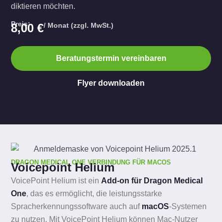
diktieren möchten.
Preis:
8,00 €
/ Monat (zzgl. MwSt.)
Beratungstermin vereinbaren
Flyer downloaden
DRAGON MEDICAL ONE VERBINDUNG FÜR MACOS
Voicepoint Helium
VoicePoint Helium ist ein
Add-on für Dragon Medical
One
, das es ermöglicht, die leistungsstarke
Spracherkennungssoftware auch auf
macOS
-Systemen
zu nutzen. Mit VoicePoint Helium können Mac-Nutzer