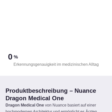
Obesterik und
Psychiatrie
Administration
Gynäkologie
Radiologie
(Verwaltung)
Onkologie
Chirurgie
Orthopädie
Innere Medizin
Kardiologie
0
 %
Erkennungsgenauigkeit im medizinischen Alltag
Produktbeschreibung – Nuance
Dragon Medical One
Dragon Medical One
von Nuance basiert auf einer
hochmodernen Architektur und ermöglicht es Ärzten,