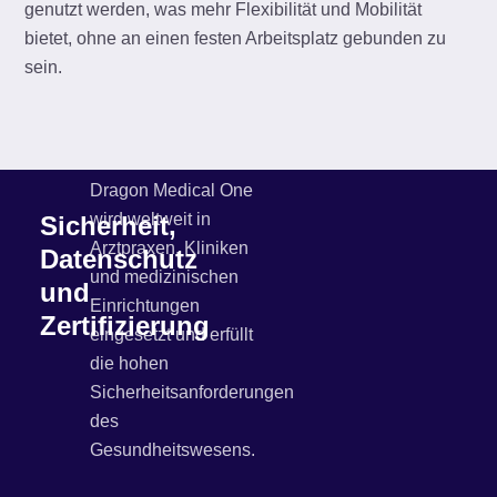
genutzt werden, was mehr Flexibilität und Mobilität
bietet, ohne an einen festen Arbeitsplatz gebunden zu
sein.
Dragon Medical One
wird weltweit in
Sicherheit,
Arztpraxen, Kliniken
Datenschutz
und medizinischen
und
Einrichtungen
Zertifizierung
eingesetzt und erfüllt
die hohen
Sicherheitsanforderungen
des
Gesundheitswesens.