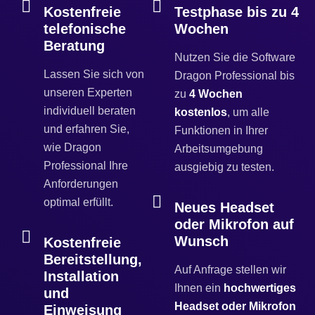
Kostenfreie
Testphase bis zu 4
telefonische
Wochen
Beratung
Nutzen Sie die Software
Lassen Sie sich von
Dragon Professional bis
unseren Experten
zu
4 Wochen
individuell beraten
kostenlos
, um alle
und erfahren Sie,
Funktionen in Ihrer
wie Dragon
Arbeitsumgebung
Professional Ihre
ausgiebig zu testen.
Anforderungen
optimal erfüllt.
Neues Headset
oder Mikrofon auf
Wunsch
Kostenfreie
Bereitstellung,
Auf Anfrage stellen wir
Installation
Ihnen ein
hochwertiges
und
Headset oder Mikrofon
Einweisung